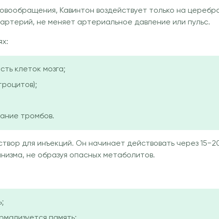
ровообращения, Кавинтон воздействует только на церебра
 артерий, не меняет артериальное давление или пульс.
ях:
сть клеток мозга;
роцитов);
ание тромбов.
вор для инъекций. Он начинает действовать через 15−20 
анизма, не образуя опасных метаболитов.
;
рмализуется память;