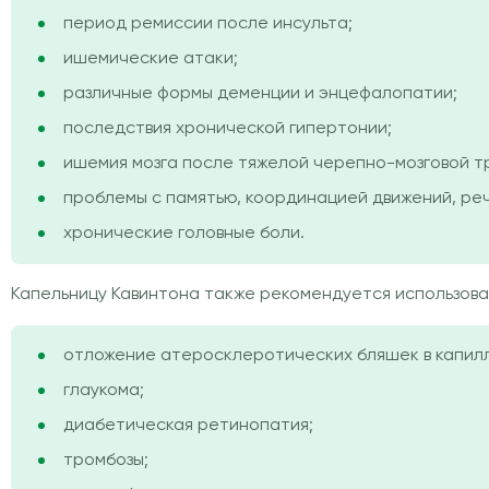
период ремиссии после инсульта;
ишемические атаки;
различные формы деменции и энцефалопатии;
последствия хронической гипертонии;
ишемия мозга после тяжелой черепно-мозговой т
проблемы с памятью, координацией движений, реч
хронические головные боли.
Капельницу Кавинтона также рекомендуется использова
отложение атеросклеротических бляшек в капилл
глаукома;
диабетическая ретинопатия;
тромбозы;