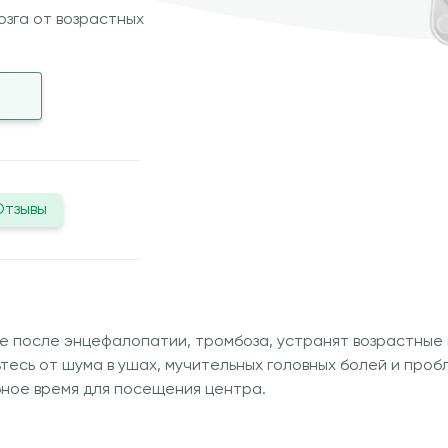
зга от возрастных
Отзывы
е после энцефалопатии, тромбоза, устранят возрастные 
вьтесь от шума в ушах, мучительных головных болей и про
бное время для посещения центра.