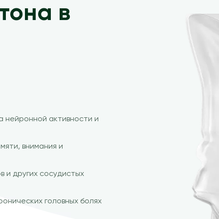
тона в
 нейронной активности и
мяти, внимания и
в и других сосудистых
ронических головных болях