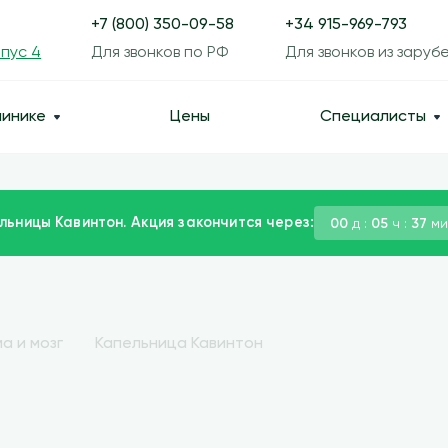
+7 (800) 350-09-58
+34 915-969-793
рпус 4
Для звонков по РФ
Для звонков из заруб
линике
Цены
Специалисты
льницы Кавинтон. Акция закончится через:
00
д :
05
ч :
37
ми
а и мозг
Капельница Кавинтон