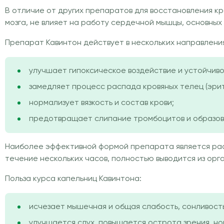
В отличие от других препаратов для восстановления к
мозга, не влияет на работу сердечной мышцы, основных
Препарат Кавинтон действует в нескольких направлени
улучшает гипоксическое воздействие и устойчиво
замедляет процесс распада кровяных телец (эрит
нормализует вязкость и состав крови;
предотвращает слипание тромбоцитов и образов
Наиболее эффективной формой препарата является раст
течение нескольких часов, полностью выводится из орг
Польза курса капельниц Кавинтона:
исчезает мышечная и общая слабость, сонливость
улучшается слух, повышается острота зрения, но