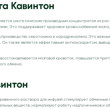
та Кавинтон
ляется синтетическим производным концентратом из раст
олизм. Это поддерживает здоровое кровоснабжение мозга
производство серотонина и норадреналина. Это важные 
 Он также является эффективным антиоксидантом, вывод
 восстанавливается мозговой кровоток, повышается прит
ого обмена.
винтон
тривенного раствора для инфузий стимулирует обменные 
тельных веществ, нормализуют работу надпочечников и о