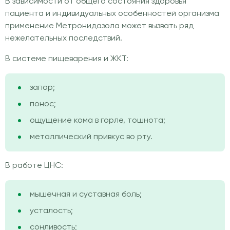
В зависимости от общего состояния здоровья
пациента и индивидуальных особенностей организма
применение Метронидазола может вызвать ряд
нежелательных последствий.
В системе пищеварения и ЖКТ:
запор;
понос;
ощущение кома в горле, тошнота;
металлический привкус во рту.
В работе ЦНС:
мышечная и суставная боль;
усталость;
сонливость;