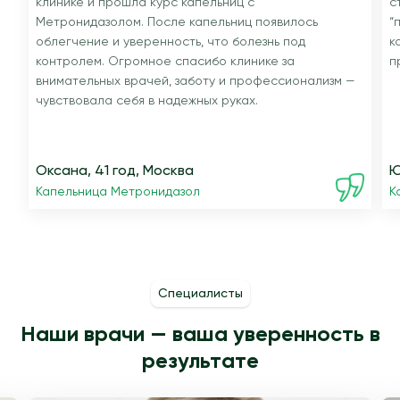
клинике и прошла курс капельниц с
с
Метронидазолом. После капельниц появилось
“
облегчение и уверенность, что болезнь под
к
контролем. Огромное спасибо клинике за
п
внимательных врачей, заботу и профессионализм —
чувствовала себя в надежных руках.
Оксана, 41 год, Москва
Ю
Капельница Метронидазол
К
Специалисты
Наши врачи — ваша уверенность в
результате