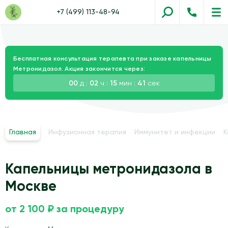
+7 (499) 113-48-94
Бесплатная консультация терапевта при заказе капельницы
Метронидазол. Акция закончится через:
00
д :
02
ч :
15
мин :
40
сек
Главная
Инфузионная терапия
Иммунитет и инфекции
К
Капельницы метронидазола в
Москве
от 2 100 ₽ за процедуру