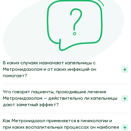
В каких случаях назначают капельницы с
Метронидазолом и от каких инфекций он
помогает?
Капельницы с Метронидазолом назначают при тяжелых
анаэробных и протозойных инфекциях, когда требуется
Что говорят пациенты, проходившие лечение
системное воздействие препарата. Их используют при
Метронидазолом — действительно ли капельницы
воспалениях органов брюшной полости, малого таза, кожи и
дают заметный эффект?
мягких тканей, а также при некоторых гинекологических и
Пациенты часто отмечают уменьшение боли, температуры и
стоматологических процессах. Внутривенная форма
симптомов интоксикации после курса капельниц с
Как Метронидазол применяется в гинекологии и
помогает быстрее создать терапевтическую концентрацию
Метронидазолом. Такое улучшение связано с подавлением
при каких воспалительных процессах он наиболее
в крови и очаге инфекции.