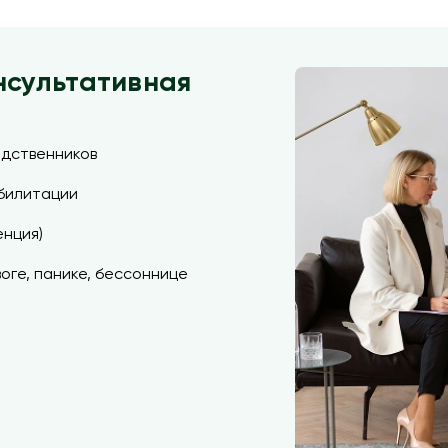
нсультативная
одственников
билитации
енция)
оге, панике, бессоннице