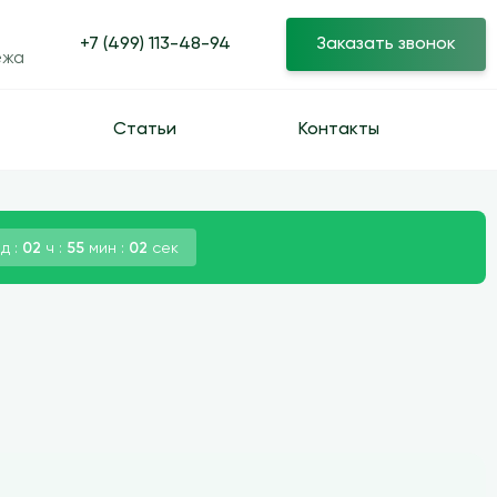
+7 (499) 113-48-94
Заказать звонок
ежа
Статьи
Контакты
д :
02
ч :
55
мин :
01
сек