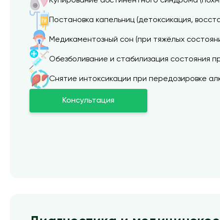
Купирование абстинентного синдрома (похм
Постановка капельниц (детоксикация, восст
Медикаментозный сон (при тяжёлых состояни
Обезболивание и стабилизация состояния п
Снятие интоксикации при передозировке ал
Консультация