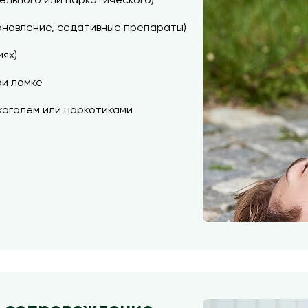
ельного или наркотического)
ановление, седативные препараты)
ях)
ри ломке
коголем или наркотиками