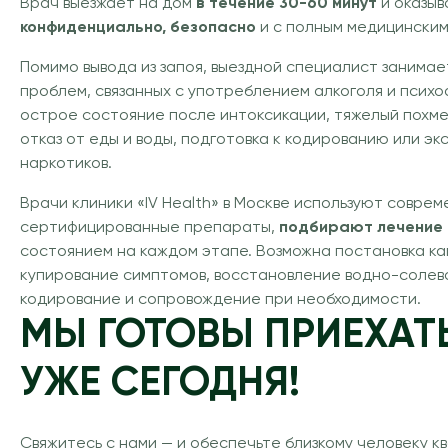
Врач выезжает на дом
в течение 30-60 минут
и оказыв
конфиденциально, безопасно
и с полным медицински
Помимо вывода из запоя, выездной специалист заним
проблем, связанных с употреблением алкоголя и психо
острое состояние после интоксикации, тяжелый похме
отказ от еды и воды, подготовка к кодированию или э
наркотиков.
Врачи клиники «IV Health» в Москве используют совре
сертифицированные препараты,
подбирают лечение 
состоянием на каждом этапе. Возможна постановка к
купирование симптомов, восстановление водно-солев
кодирование и сопровождение при необходимости.
МЫ ГОТОВЫ ПРИЕХАТ
УЖЕ СЕГОДНЯ!
Свяжитесь с нами — и обеспечьте близкому человеку