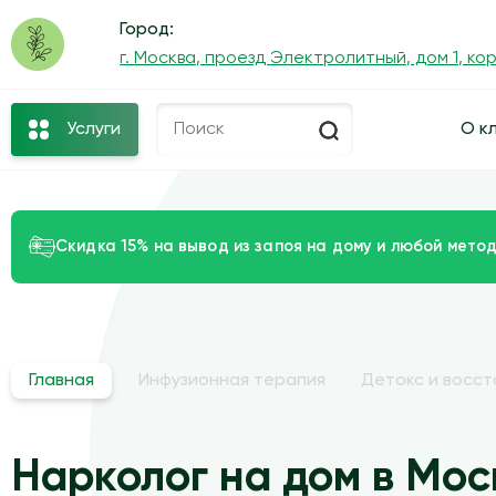
Город:
г. Москва, проезд Электролитный, дом 1, ко
Услуги
О к
Скидка 15% на вывод из запоя на дому и любой метод
Главная
Инфузионная терапия
Детокс и восс
Нарколог на дом в Мос