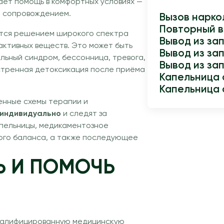
ает помощь в комфортных условиях —
м сопровождением.
Вызов нарко
Повторный в
ается решением широкого спектра
Вывод из з
активных веществ. Это может быть
Вывод из за
льный синдром, бессонница, тревога,
Вывод из з
кстренная детоксикация после приёма
Капельница 
Капельница 
менные схемы терапии и
индивидуально
и следят за
апельницы, медикаментозное
ого баланса, а также последующее
Ь И ПОМОЧЬ
 квалифицированную медицинскую