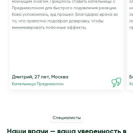
мокнущим очагом. Пришлось ставить капельницы с
с
Преднизолоном для быстрого подавления реакции.
н
Кожа успокоилась, зуд прошел. Благодарю врача за
с
то, что грамотно подобрал дозировку, чтобы
п
минимизировать побочные эффекты.
п
Дмитрий, 27 лет, Москва
Б
Капельница Преднизолон
К
Специалисты
Наши врачи — ваша уверенность в