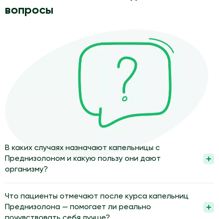
вопросы
В каких случаях назначают капельницы с
Преднизолоном и какую пользу они дают
организму?
Капельницы с Преднизолоном назначают при выраженном
воспалении, аллергических реакциях и острых аутоиммунных
Что пациенты отмечают после курса капельниц
состояниях по назначению врача. Препарат быстро снижает
Преднизолона — помогает ли реально
отек тканей, уменьшает боль и проявления аллергии. За счет
почувствовать себя лучше?