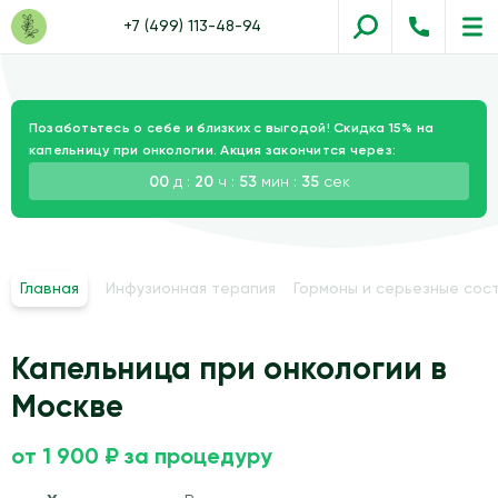
+7 (499) 113-48-94
Позаботьтесь о себе и близких с выгодой! Скидка 15% на
капельницу при онкологии. Акция закончится через:
00
д :
20
ч :
53
мин :
34
сек
Главная
Инфузионная терапия
Гормоны и серьезные сос
Капельница при онкологии в
Москве
от 1 900 ₽ за процедуру