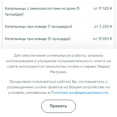
Капельницы с аминокислотами на дому (5
от 17 520 ₽
процедур)
Капельницы при ковиде (1 процедура)
от 3 200 ₽
Капельницы при ковиде (5 процедур)
от 13 900 ₽
Капельницы при ковиде на дому (5 процедур)
от 24 700 ₽
Для обеспечения оптимальной работы, анализа
использования и улучшения пользовательского опыта на
Капельницы Мафусола (1 процедура)
от 3 200 ₽
сайте используются технологии cookie и сервис Яндекс
Метрика.
Капельницы при ковиде на дому (1 процедура)
от 5 200 ₽
Продолжая пользоваться сайтом, Вы соглашаетесь с
размещением cookie-файлов на Вашем устройстве на
Капельницы Фамотидина (1 процедура)
от 2 700 ₽
условиях, изложенных в
Политике конфиденциальности.
Капельницы Мафусола (5 процедур)
от 15 200 ₽
Принять
Плазмаферез
от 6 000 ₽