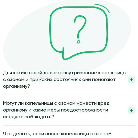
Для каких целей делают внутривенные капельницы
с озоном и при каких состояниях они помогают
организму?
Внутривенные капельницы с озоном применяют для
поддержки обмена веществ, иммунитета и восстановления
Могут ли капельницы с озоном нанести вред
организма. Их используют по назначению врача при
организму и какие меры предосторожности
хронической усталости, нарушениях микроциркуляции, в
следует соблюдать?
реабилитации после инфекций и операций. Метод часто
Капельницы с озоном могут нанести вред при неправильной
включают в комплексный план терапии, а не используют как
дозировке, наличии противопоказаний и нарушении техники
Что делать, если после капельницы с озоном
единственный способ лечения.