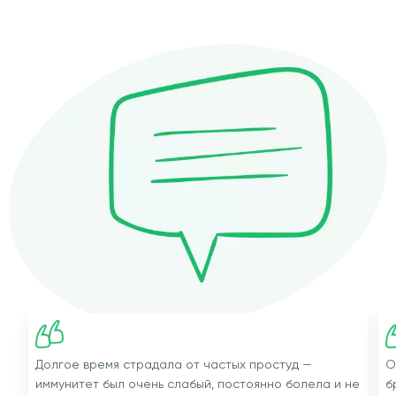
Долгое время страдала от частых простуд —
О
иммунитет был очень слабый, постоянно болела и не
б