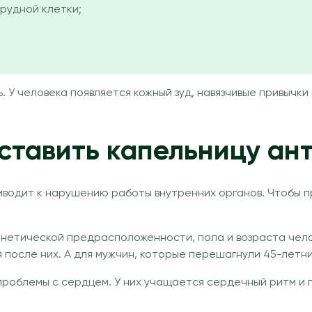
рудной клетки;
У человека появляется кожный зуд, навязчивые привычки к
ставить капельницу ан
иводит к нарушению работы внутренних органов. Чтобы п
 генетической предрасположенности, пола и возраста че
 после них. А для мужчин, которые перешагнули 45-летн
проблемы с сердцем. У них учащается сердечный ритм и 