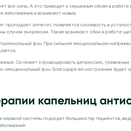
ет все силы. А это приводит к серьезным сбоям в работе
е заболевания и возникают новые.
ся»: пропадает аппетит, появляется сонливость и устало
ны случаи анорексии. Также возникают сбои в работе щи
гормональный фон. При сильном эмоциональном напряжен
шается.
езные. Он может спровоцировать депрессию, тревожные 
хо-эмоциональный фон. Благодаря ей настроение будет х
ерапии капельниц анти
 нервной системы подходят большинству пациентов, ведь 
аболеваний: