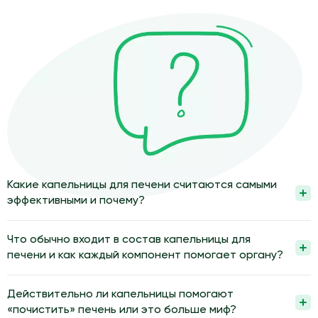
Какие капельницы для печени считаются самыми
эффективными и почему?
Самыми эффективными считаются капельницы, состав
которых врач подбирает по результатам обследования
Что обычно входит в состав капельницы для
печени и общего состояния. В них обычно сочетают
печени и как каждый компонент помогает органу?
растворы для детоксикации, вещества для поддержки клеток
Состав капельницы обычно включает раствор электролитов,
печени и коррекции обмена. Такой подход помогает
который восстанавливает водно-солевой баланс и улучшает
Действительно ли капельницы помогают
уменьшить нагрузку на орган и улучшить его функции.
кровоток. Добавляют вещества, поддерживающие клетки
«почистить» печень или это больше миф?
Эффективность зависит от диагноза, сопутствующих