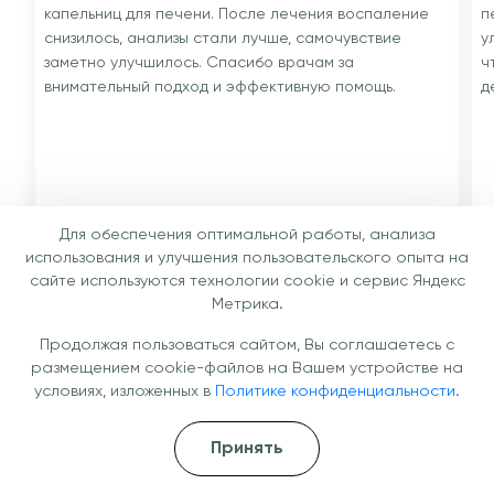
капельниц для печени. После лечения воспаление
п
снизилось, анализы стали лучше, самочувствие
у
заметно улучшилось. Спасибо врачам за
ч
внимательный подход и эффективную помощь.
д
Для обеспечения оптимальной работы, анализа
Андрей, 34 года, Москва
М
использования и улучшения пользовательского опыта на
Капельница для печени
К
сайте используются технологии cookie и сервис Яндекс
Метрика.
Продолжая пользоваться сайтом, Вы соглашаетесь с
размещением cookie-файлов на Вашем устройстве на
условиях, изложенных в
Политике конфиденциальности.
Специалисты
Наши врачи — ваша уверенность в
Принять
результате