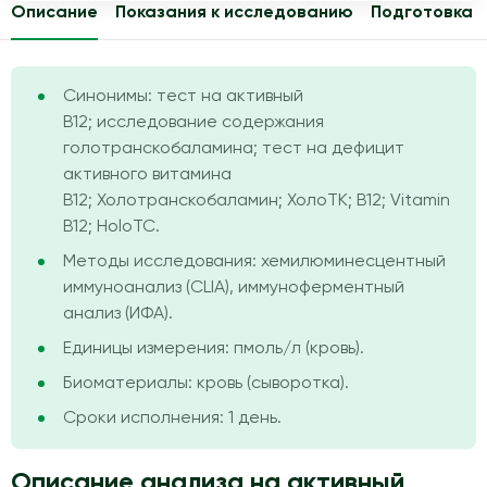
Описание
Показания к исследованию
Подготовка
Синонимы: тест на активный
B12; исследование содержания
голотранскобаламина; тест на дефицит
активного витамина
B12; Холотранскобаламин; ХолоТК; B12; Vitamin
B12; HoloTC.
Методы исследования: хемилюминесцентный
иммуноанализ (CLIA), иммуноферментный
анализ (ИФА).
Единицы измерения: пмоль/л (кровь).
Биоматериалы: кровь (сыворотка).
Сроки исполнения: 1 день.
Описание анализа на активный