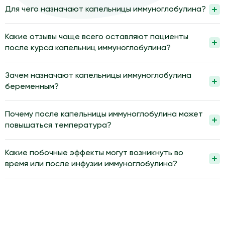
Для чего назначают капельницы иммуноглобулина?
Капельницы иммуноглобулина назначают для коррекции и
поддержки иммунитета при определенных заболеваниях.
Какие отзывы чаще всего оставляют пациенты
Препарат используют при дефиците антител, частых или
после курса капельниц иммуноглобулина?
тяжелых инфекциях, некоторых аутоиммунных и
Чаще всего пациенты отмечают уменьшение частоты
неврологических состояниях. Введение проводится после
простуд и инфекций и общее улучшение самочувствия после
Зачем назначают капельницы иммуноглобулина
обследования и оценки рисков и пользы.
курса. Многие описывают более стабильный уровень
беременным?
энергии, меньше эпизодов обострения хронических
Беременным капельницы иммуноглобулина назначают для
заболеваний и более быстрое восстановление. Иногда в
снижения риска иммунологических осложнений у матери и
Почему после капельницы иммуноглобулина может
отзывах упоминают кратковременные побочные реакции,
плода. Метод применяют при угрозе резус-конфликта,
повышаться температура?
которые проходят самостоятельно.
некоторых аутоиммунных нарушениях, привычном
Температура после капельницы иммуноглобулина может
невынашивании и частых инфекциях. Процедура проводится
повышаться из-за реакции иммунной системы на введенные
Какие побочные эффекты могут возникнуть во
строго по назначению, с учетом срока беременности и
белковые структуры. Организм воспринимает препарат как
время или после инфузии иммуноглобулина?
сопутствующих заболеваний.
стимул и отвечает кратковременным субфебрилитетом,
Во время или после инфузии могут возникать головная боль,
ознобом или слабостью. Обычно состояние нормализуется в
слабость, тошнота, озноб, небольшое повышение
течение суток, но при высокой температуре или выраженном
температуры или дискомфорт в месте введения. Иногда
недомогании нужно обратиться к врачу.
отмечают колебания артериального давления и кожные
аллергические реакции различной степени. Большинство