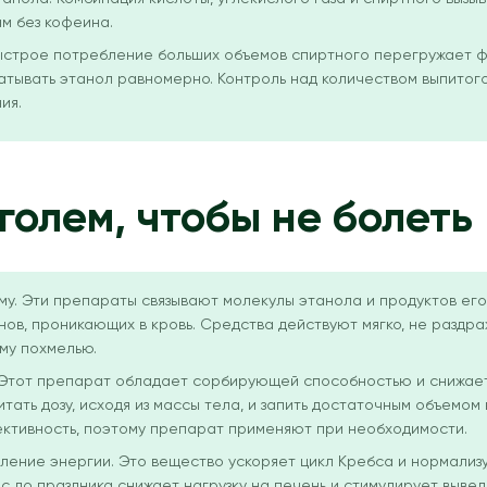
м без кофеина.
Быстрое потребление больших объемов спиртного перегружает ф
тывать этанол равномерно. Контроль над количеством выпитого
ия.
голем, чтобы не болеть
му. Эти препараты связывают молекулы этанола и продуктов ег
инов, проникающих в кровь. Средства действуют мягко, не раздр
му похмелью.
 Этот препарат обладает сорбирующей способностью и снижает
ать дозу, исходя из массы тела, и запить достаточным объемом 
ективность, поэтому препарат применяют при необходимости.
вление энергии. Это вещество ускоряет цикл Кребса и нормализ
ас до праздника снижает нагрузку на печень и стимулирует выв