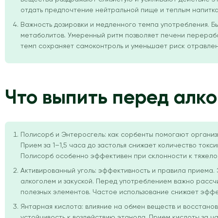
отдать предпочтение нейтральной пище и теплым напитка
Важность дозировки и медленного темпа употребления. 
метаболитов. Умеренный ритм позволяет печени перераба
темп сохраняет самоконтроль и уменьшает риск отравлен
Что выпить перед алко
Полисорб и Энтеросгель: как сорбенты помогают организ
Прием за 1–1,5 часа до застолья снижает количество токс
Полисорб особенно эффективен при склонности к тяжело
Активированный уголь: эффективность и правила приема.
алкоголем и закуской. Перед употреблением важно рассчит
полезных элементов. Частое использование снижает эфф
Янтарная кислота: влияние на обмен веществ и восстано
устойчивость к воздействию этанола. Прием кислоты за ч