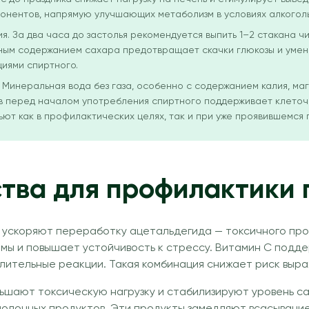
мпонентов, напрямую улучшающих метаболизм в условиях алкоголь
. За два часа до застолья рекомендуется выпить 1–2 стакана чи
ьным содержанием сахара предотвращает скачки глюкозы и умен
циями спиртного.
Минеральная вода без газа, особенно с содержанием калия, маг
в перед началом употребления спиртного поддерживает клеточн
ют как в профилактических целях, так и при уже проявившемся 
тва для профилактики 
 ускоряют переработку ацетальдегида — токсичного про
емы и повышает устойчивость к стрессу. Витамин С подд
лительные реакции. Такая комбинация снижает риск выра
ьшают токсическую нагрузку и стабилизируют уровень са
молочных продуктов. Эти продукты замедляют всасывани