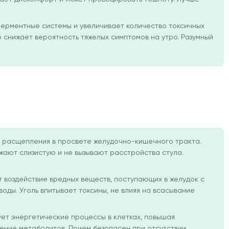
ерментные системы и увеличивает количество токсичных
 снижает вероятность тяжелых симптомов на утро. Разумный
о расщепления в просвете желудочно-кишечного тракта.
ажают слизистую и не вызывают расстройства стула.
 воздействие вредных веществ, поступающих в желудок с
воды. Уголь впитывает токсины, не влияя на всасывание
ует энергетические процессы в клетках, повышая
едение метаболитов. Прием безопасен при отсутствии