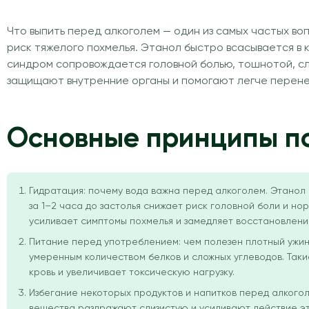
Что выпить перед алкоголем — один из самых частых во
риск тяжелого похмелья. Этанол быстро всасывается в 
синдром сопровождается головной болью, тошнотой, с
защищают внутренние органы и помогают легче перене
Основные принципы по
Гидратация: почему вода важна перед алкоголем. Этанол
за 1–2 часа до застолья снижает риск головной боли и 
усиливает симптомы похмелья и замедляет восстановлени
Питание перед употреблением: чем полезен плотный ужин
умеренным количеством белков и сложных углеводов. Так
кровь и увеличивает токсическую нагрузку.
Избегание некоторых продуктов и напитков перед алкогол
вещества раздражают слизистую и усиливают действие эт