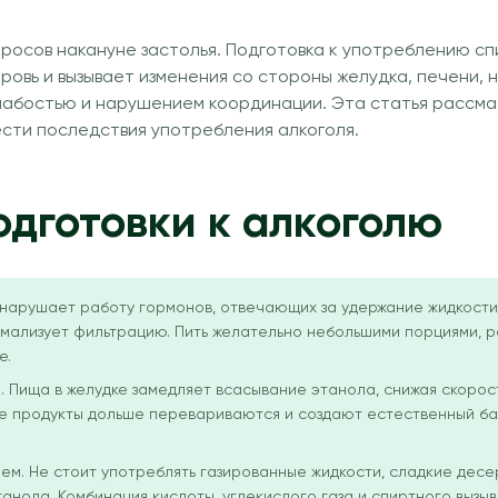
просов накануне застолья. Подготовка к употреблению сп
кровь и вызывает изменения со стороны желудка, печени,
лабостью и нарушением координации. Эта статья рассма
сти последствия употребления алкоголя.
дготовки к алкоголю
 нарушает работу гормонов, отвечающих за удержание жидкости
нормализует фильтрацию. Пить желательно небольшими порциями,
е.
. Пища в желудке замедляет всасывание этанола, снижая скоро
ие продукты дольше перевариваются и создают естественный ба
ем. Не стоит употреблять газированные жидкости, сладкие десе
анола. Комбинация кислоты, углекислого газа и спиртного вызы