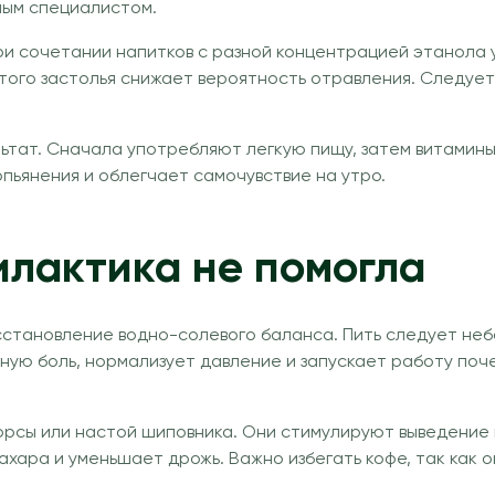
ным специалистом.
ри сочетании напитков с разной концентрацией этанола у
того застолья снижает вероятность отравления. Следует
тат. Сначала употребляют легкую пищу, затем витамины,
пьянения и облегчает самочувствие на утро.
илактика не помогла
становление водно-солевого баланса. Пить следует небо
вную боль, нормализует давление и запускает работу по
морсы или настой шиповника. Они стимулируют выведени
хара и уменьшает дрожь. Важно избегать кофе, так как о