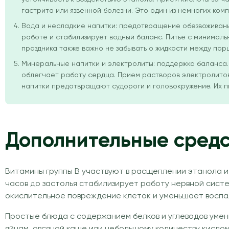
гастрита или язвенной болезни. Это один из немногих ко
Вода и несладкие напитки: предотвращение обезвоживания
работе и стабилизирует водный баланс. Питье с минимал
праздника также важно не забывать о жидкости между пор
Минеральные напитки и электролиты: поддержка баланса. 
облегчает работу сердца. Прием растворов электролито
напитки предотвращают судороги и головокружение. Их пь
Дополнительные средс
Витамины группы B участвуют в расщеплении этанола и
часов до застолья стабилизирует работу нервной сист
окислительное повреждение клеток и уменьшает воспа
Простые блюда с содержанием белков и углеводов умен
яйцам, овсяной каше или небольшому количеству кисло