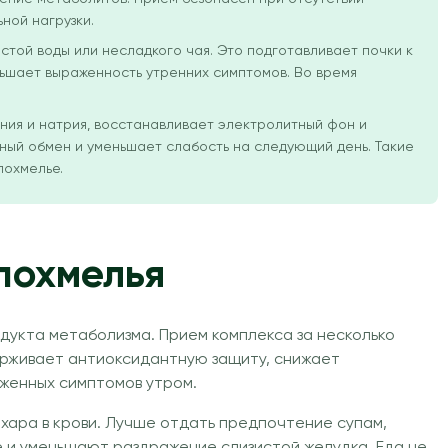
ной нагрузки.
стой воды или несладкого чая. Это подготавливает почки к
ьшает выраженность утренних симптомов. Во время
ния и натрия, восстанавливает электролитный фон и
ый обмен и уменьшает слабость на следующий день. Такие
похмелье.
похмелья
дукта метаболизма. Прием комплекса за несколько
ерживает антиоксидантную защиту, снижает
женных симптомов утром.
хара в крови. Лучше отдать предпочтение супам,
е и уменьшают раздражение слизистой желудка. Еда не