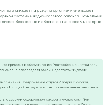
иртного снижает нагрузку на организм и уменьшает
 нервной системы и водно-солевого баланса. Похмельный
тривает безопасные и обоснованные способы, которые
, что приводит к обезвоживанию. Употребление чистой воды
 равномерно распределяя объем. Недостаток жидкости
сть опьянения. Предпочтение отдают блюдам с жирами,
рьер. Голодный желудок ускоряет проникновение алкоголя в
рты с высоким содержанием сахара и кислые соки. Эти
вает дискомфорт и может провоцировать тошноту. Лучше