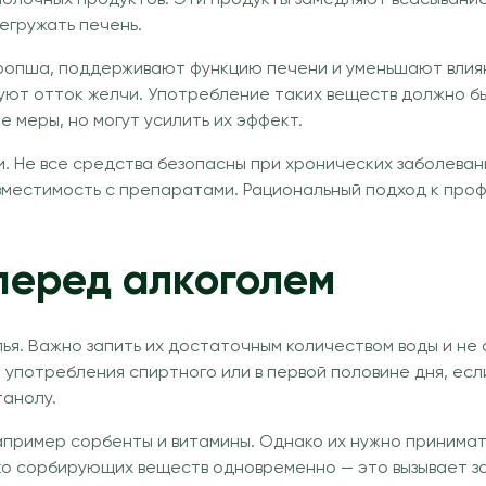
егружать печень.
оропша, поддерживают функцию печени и уменьшают влиян
уют отток желчи. Употребление таких веществ должно б
 меры, но могут усилить их эффект.
 Не все средства безопасны при хронических заболеван
местимость с препаратами. Рациональный подход к проф
перед алкоголем
ья. Важно запить их достаточным количеством воды и не с
 употребления спиртного или в первой половине дня, есл
танолу.
апример сорбенты и витамины. Однако их нужно принимат
ько сорбирующих веществ одновременно — это вызывает 