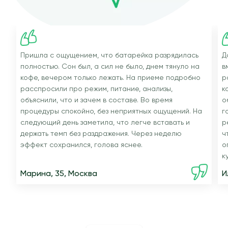
Пришла с ощущением, что батарейка разрядилась
Д
полностью. Сон был, а сил не было, днем тянуло на
в
кофе, вечером только лежать. На приеме подробно
р
расспросили про режим, питание, анализы,
к
объяснили, что и зачем в составе. Во время
о
процедуры спокойно, без неприятных ощущений. На
г
следующий день заметила, что легче вставать и
р
держать темп без раздражения. Через неделю
ч
эффект сохранился, голова яснее.
о
к
Марина, 35, Москва
И