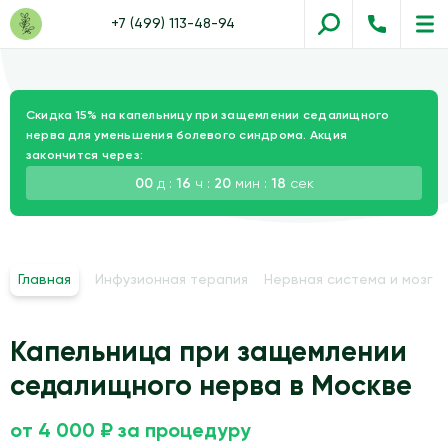
+7 (499) 113-48-94
Скидка 15% на капельницу при защемлении седалищного
нерва для уменьшения болевого синдрома. Акция
закончится через:
00
д :
16
ч :
20
мин :
17
сек
Главная
Инфузионная терапия
Нервная система и мозг
Капельница при защемлении
седалищного нерва в Москве
от 4 000 ₽ за процедуру