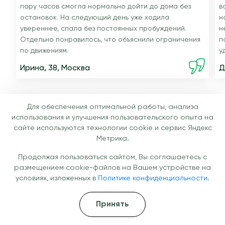
пару часов смогла нормально дойти до дома без
в
остановок. На следующий день уже ходила
н
увереннее, спала без постоянных пробуждений.
н
Отдельно понравилось, что объяснили ограничения
п
по движениям.
у
Ирина, 38, Москва
Д
Для обеспечения оптимальной работы, анализа
использования и улучшения пользовательского опыта на
Специалисты
сайте используются технологии cookie и сервис Яндекс
Метрика.
Наши врачи — ваша уверенность в
Продолжая пользоваться сайтом, Вы соглашаетесь с
результате
размещением cookie-файлов на Вашем устройстве на
условиях, изложенных в
Политике конфиденциальности.
Принять