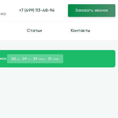
+7 (499) 113-48-94
Заказать звонок
ежа
Статьи
Контакты
иси.
00
д :
09
ч :
39
мин :
30
сек