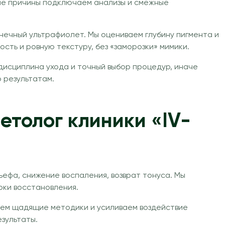
ные причины подключаем анализы и смежные
нечный ультрафиолет. Мы оцениваем глубину пигмента и
сть и ровную текстуру, без «заморозки» мимики.
дисциплина ухода и точный выбор процедур, иначе
о результатам.
етолог клиники «IV-
ьефа, снижение воспаления, возврат тонуса. Мы
оки восстановления.
ираем щадящие методики и усиливаем воздействие
зультаты.