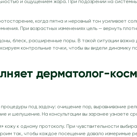
ельностью и ощущением жара. При подозрении на систем
отостарение, когда пятна и неровный тон усиливает сол
нения. При возрастных изменениях цель — вернуть плотно
оны, блеск, расширенные поры. В такой ситуации важна 
иксируем контрольные точки, чтобы вы видели динамику п
лняет дерматолог-косм
 процедуры под задачу: очищение пор, выравнивание рел
ение и шелушение. На консультации вы заранее узнаете ср
аем» кожу к одному протоколу. При чувствительности выб
троим так, чтобы каждое посещение давало измеримые ре