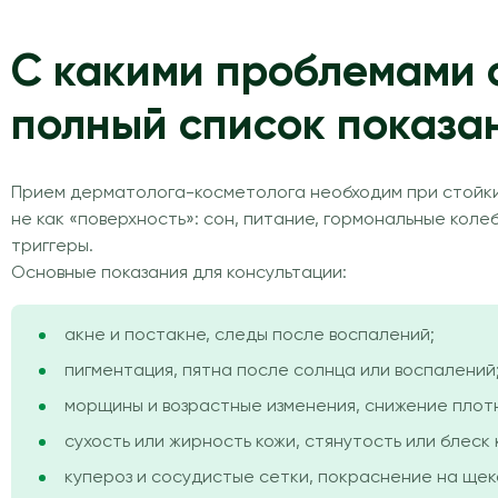
С какими проблемами 
полный список показа
Прием дерматолога-косметолога необходим при стойких
не как «поверхность»: сон, питание, гормональные кол
триггеры.
Основные показания для консультации:
акне и постакне, следы после воспалений;
пигментация, пятна после солнца или воспалений
морщины и возрастные изменения, снижение плот
сухость или жирность кожи, стянутость или блеск 
купероз и сосудистые сетки, покраснение на щека