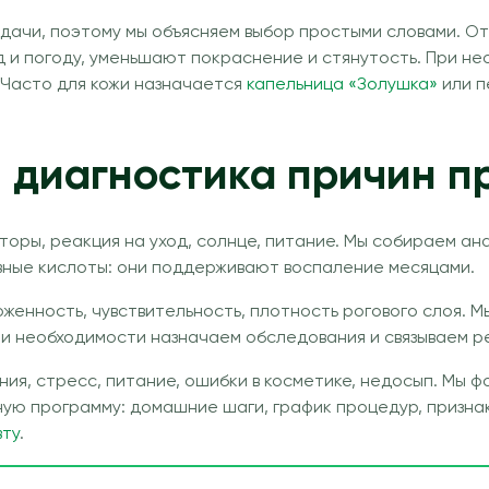
дачи, поэтому мы объясняем выбор простыми словами. От
 и погоду, уменьшают покраснение и стянутость. При н
 Часто для кожи назначается
капельница «Золушка»
или 
 диагностика причин п
оры, реакция на уход, солнце, питание. Мы собираем ан
вные кислоты: они поддерживают воспаление месяцами.
оженность, чувствительность, плотность рогового слоя. 
ри необходимости назначаем обследования и связываем ре
ия, стресс, питание, ошибки в косметике, недосып. Мы 
ную программу: домашние шаги, график процедур, призна
ту
.