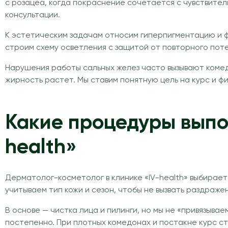
с розацеа, когда покраснение сочетается с чувствит
консультации.
К эстетическим задачам относим гиперпигментацию и ф
строим схему осветления с защитой от повторного потем
Нарушения работы сальных желез часто вызывают комед
жирность растет. Мы ставим понятную цель на курс и ф
Какие процедуры выпо
health»
Дерматолог-косметолог в клинике «IV-health» выбирает
учитываем тип кожи и сезон, чтобы не вызвать раздраж
В основе — чистка лица и пилинги, но мы не «привязыв
постепенно. При плотных комедонах и постакне курс с